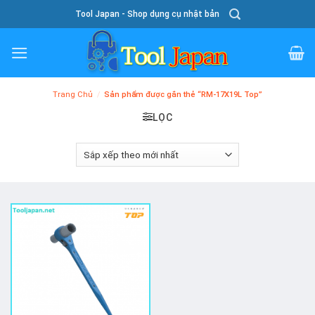
Skip
Tool Japan - Shop dụng cụ nhật bản
To
Content
Trang Chủ
/
Sản phẩm được gắn thẻ “RM-17X19L Top”
LỌC