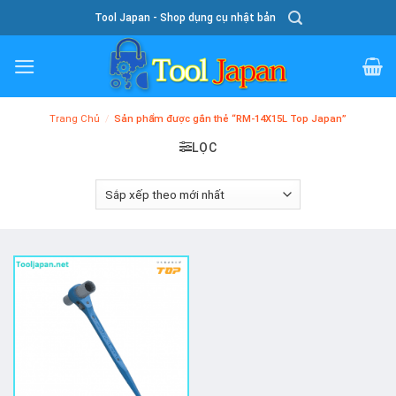
Skip
Tool Japan - Shop dụng cụ nhật bản
To
Content
Trang Chủ
/
Sản phẩm được gắn thẻ “RM-14X15L Top Japan”
LỌC