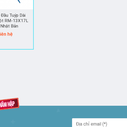
 Đầu Tuýp Dài
uột RM-13X17L
 Nhật Bản
iên hệ