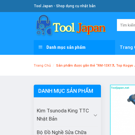
Skip
Tool Japan - Shop dụng cụ nhật bản
To
Content
Tìm
kiếm:
Danh mục sản phẩm
Trang 
Trang Chủ
/
Sản phẩm được gắn thẻ “RM-13X17L Top Kogyo 
DANH MỤC SẢN PHẨM
Kìm Tsunoda King TTC
Nhật Bản
Bộ Đồ Nghề Sửa Chữa