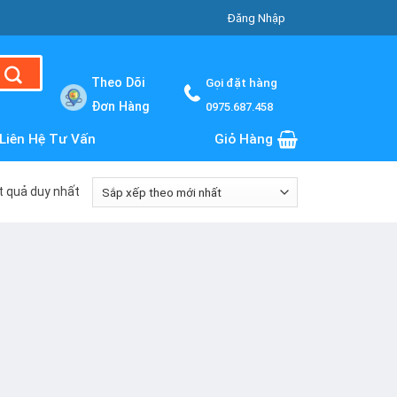
Đăng Nhập
Theo Dõi
Gọi đặt hàng
Đơn Hàng
0975.687.458
Liên Hệ Tư Vấn
Giỏ Hàng
ết quả duy nhất