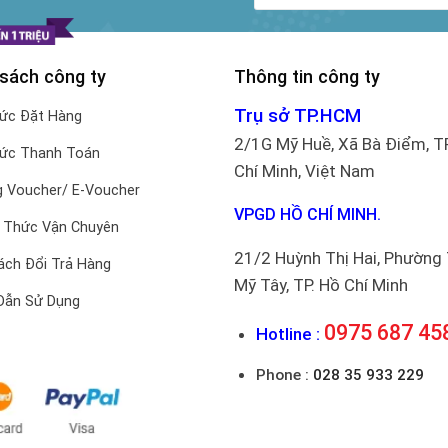
 sách công ty
Thông tin công ty
Trụ sở TP.HCM
hức Đặt Hàng
2/1G Mỹ Huề, Xã Bà Điểm, T
hức Thanh Toán
Chí Minh, Việt Nam
 Voucher/ E-Voucher
VPGD HỒ CHÍ MINH.
 Thức Vận Chuyên
21/2 Huỳnh Thị Hai, Phường
ách Đổi Trả Hàng
Mỹ Tây, TP. Hồ Chí Minh
Dẫn Sử Dụng
0975 687 45
Hotline :
Phone :
028 35 933 229