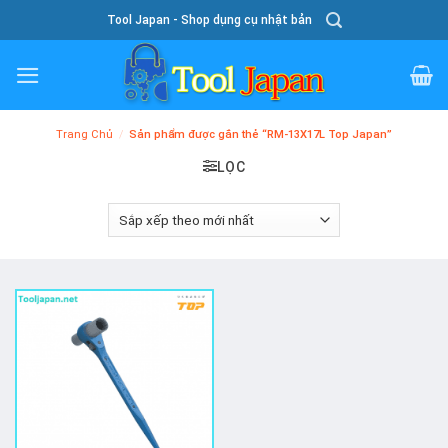
Skip
Tool Japan - Shop dụng cụ nhật bản
To
Content
Trang Chủ
/
Sản phẩm được gắn thẻ “RM-13X17L Top Japan”
LỌC