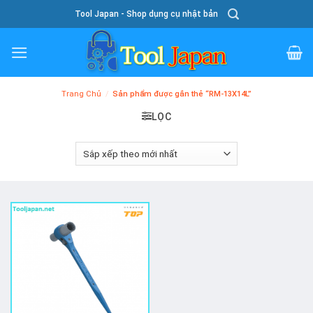
Skip
Tool Japan - Shop dụng cụ nhật bản
To
Content
Trang Chủ
/
Sản phẩm được gắn thẻ “RM-13X14L”
LỌC