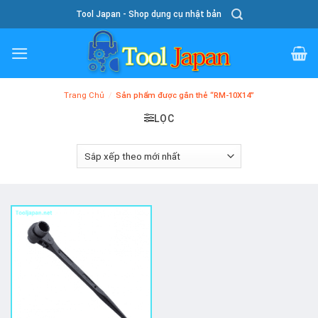
Skip
Tool Japan - Shop dụng cụ nhật bản
To
Content
Trang Chủ
/
Sản phẩm được gắn thẻ “RM-10X14”
LỌC