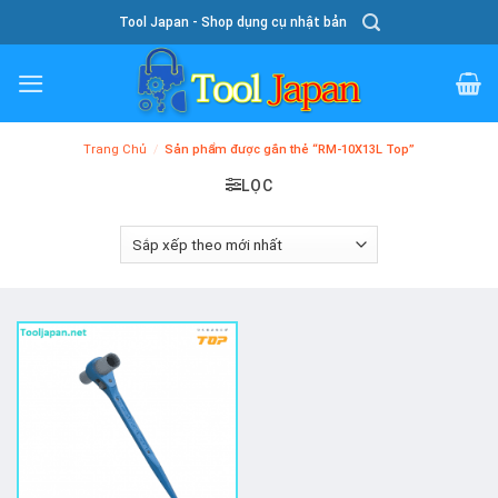
Skip
Tool Japan - Shop dụng cụ nhật bản
To
Content
Trang Chủ
/
Sản phẩm được gắn thẻ “RM-10X13L Top”
LỌC