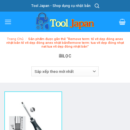
Skip
Tool Japan - Shop dụng cụ nhật bản
To
Content
Trang Chủ
/
Sản phẩm được gắn thẻ “Remove term: tố vít dẹp đóng anex
nhật bản tố vít dẹp đóng anex nhật bảnRemove term: tua vít dẹp đóng nhạt
nat tua vít dẹp đóng nhật bản”
LỌC