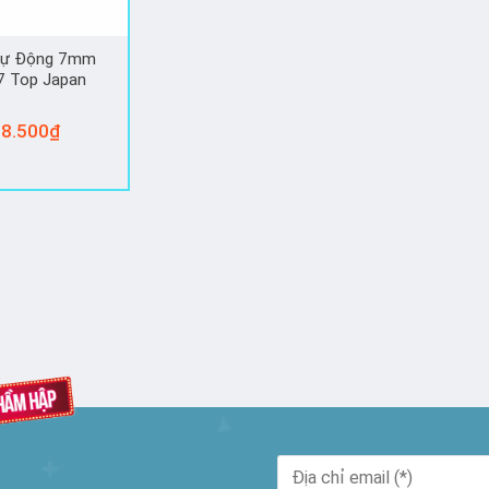
Tự Động 7mm
 Top Japan
8.500
₫