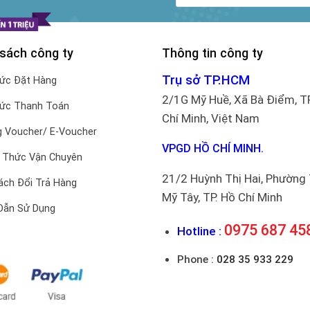
 sách công ty
Thông tin công ty
Trụ sở TP.HCM
hức Đặt Hàng
2/1G Mỹ Huề, Xã Bà Điểm, T
hức Thanh Toán
Chí Minh, Việt Nam
 Voucher/ E-Voucher
VPGD HỒ CHÍ MINH.
 Thức Vận Chuyên
21/2 Huỳnh Thị Hai, Phường
ách Đổi Trả Hàng
Mỹ Tây, TP. Hồ Chí Minh
Dẫn Sử Dụng
0975 687 45
Hotline :
Phone :
028 35 933 229