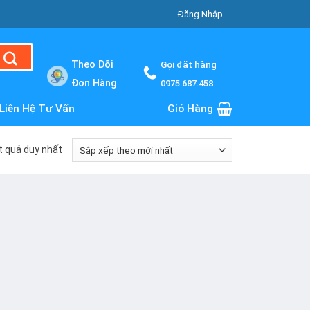
Đăng Nhập
Theo Dõi
Gọi đặt hàng
Đơn Hàng
0975.687.458
Liên Hệ Tư Vấn
Giỏ Hàng
ết quả duy nhất