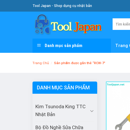
Skip
Tool Japan - Shop dụng cụ nhật bản
To
Content
Tìm
kiếm:
Danh mục sản phẩm
Trang 
Trang Chủ
/
Sản phẩm được gắn thẻ “RCW-7”
DANH MỤC SẢN PHẨM
Kìm Tsunoda King TTC
Nhật Bản
Bộ Đồ Nghề Sửa Chữa