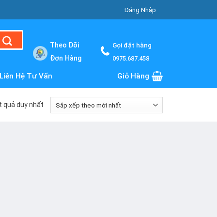
Đăng Nhập
Theo Dõi
Gọi đặt hàng
Đơn Hàng
0975.687.458
Liên Hệ Tư Vấn
Giỏ Hàng
ết quả duy nhất