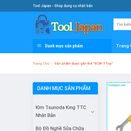
Skip
Tool Japan - Shop dụng cụ nhật bản
To
Content
Tìm
kiếm:
Danh mục sản phẩm
Trang 
Trang Chủ
/
Sản phẩm được gắn thẻ “RCW-7 Top”
DANH MỤC SẢN PHẨM
Kìm Tsunoda King TTC
Nhật Bản
Bộ Đồ Nghề Sửa Chữa