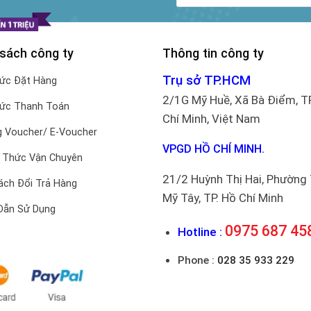
 sách công ty
Thông tin công ty
Trụ sở TP.HCM
hức Đặt Hàng
2/1G Mỹ Huề, Xã Bà Điểm, T
hức Thanh Toán
Chí Minh, Việt Nam
 Voucher/ E-Voucher
VPGD HỒ CHÍ MINH.
 Thức Vận Chuyên
21/2 Huỳnh Thị Hai, Phường
ách Đổi Trả Hàng
Mỹ Tây, TP. Hồ Chí Minh
Dẫn Sử Dụng
0975 687 45
Hotline :
Phone :
028 35 933 229