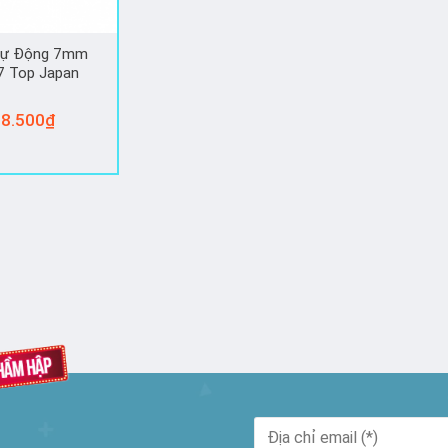
Tự Động 7mm
 Top Japan
8.500
₫