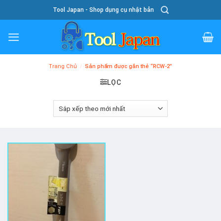
Skip
Tool Japan - Shop dụng cụ nhật bản
To
Content
Trang Chủ
/
Sản phẩm được gắn thẻ “RCW-2”
LỌC