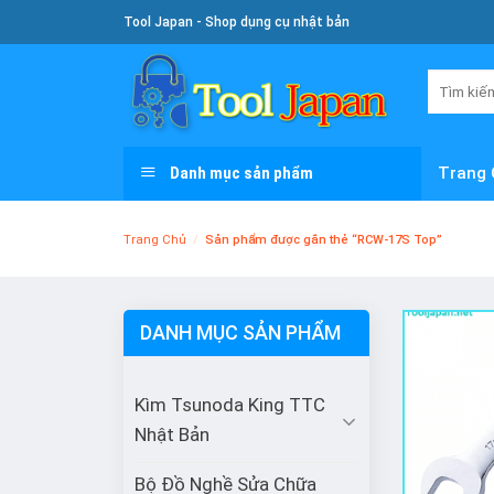
Skip
Tool Japan - Shop dụng cụ nhật bản
To
Content
Tìm
kiếm:
Danh mục sản phẩm
Trang 
Trang Chủ
/
Sản phẩm được gắn thẻ “RCW-17S Top”
DANH MỤC SẢN PHẨM
Kìm Tsunoda King TTC
Nhật Bản
Bộ Đồ Nghề Sửa Chữa