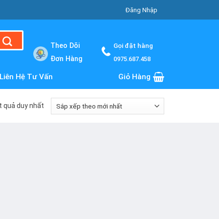
Đăng Nhập
Theo Dõi
Gọi đặt hàng
Đơn Hàng
0975.687.458
Liên Hệ Tư Vấn
Giỏ Hàng
ết quả duy nhất