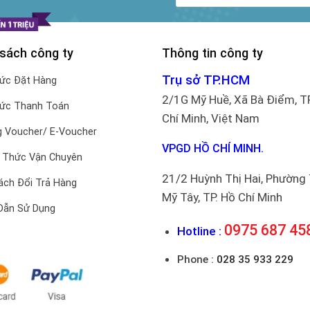
 sách công ty
Thông tin công ty
Trụ sở TP.HCM
hức Đặt Hàng
2/1G Mỹ Huề, Xã Bà Điểm, T
hức Thanh Toán
Chí Minh, Việt Nam
 Voucher/ E-Voucher
VPGD HỒ CHÍ MINH.
 Thức Vận Chuyên
21/2 Huỳnh Thị Hai, Phường
ách Đổi Trả Hàng
Mỹ Tây, TP. Hồ Chí Minh
Dẫn Sử Dụng
0975 687 45
Hotline :
Phone :
028 35 933 229