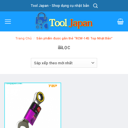
Skip
Tool Japan - Shop dụng cụ nhật bản
To
Content
Trang Chủ
/
Sản phẩm được gắn thẻ “RCW-14S Top Nhật Bản”
LỌC