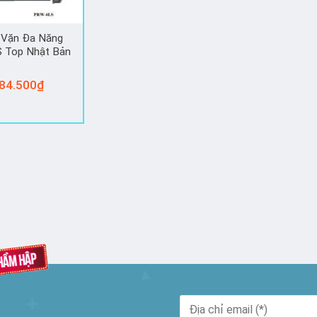
 Vặn Đa Năng
 Top Nhật Bản
84.500
₫