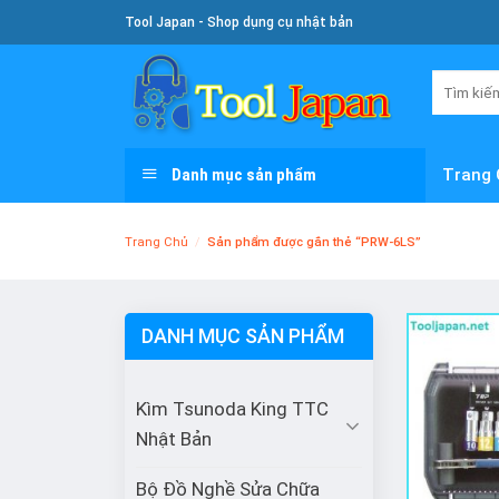
Skip
Tool Japan - Shop dụng cụ nhật bản
To
Content
Tìm
kiếm:
Danh mục sản phẩm
Trang 
Trang Chủ
/
Sản phẩm được gắn thẻ “PRW-6LS”
DANH MỤC SẢN PHẨM
Kìm Tsunoda King TTC
Nhật Bản
Bộ Đồ Nghề Sửa Chữa