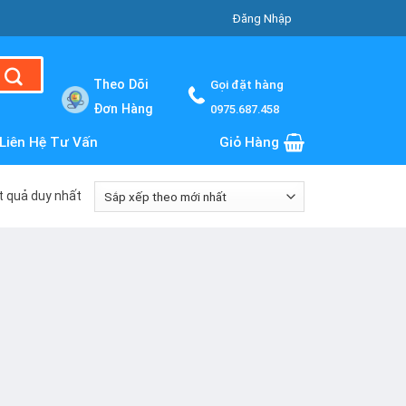
Đăng Nhập
Theo Dõi
Gọi đặt hàng
Đơn Hàng
0975.687.458
Liên Hệ Tư Vấn
Giỏ Hàng
ết quả duy nhất