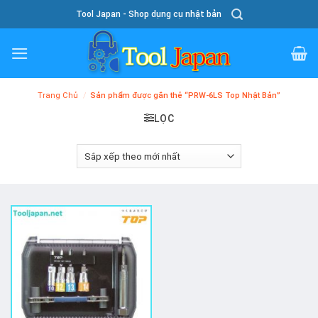
Skip
Tool Japan - Shop dụng cụ nhật bản
To
Content
Trang Chủ
/
Sản phẩm được gắn thẻ “PRW-6LS Top Nhật Bản”
LỌC