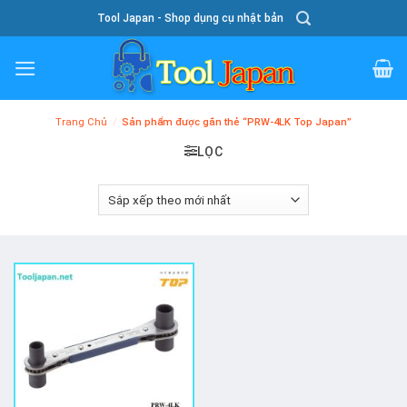
Skip
Tool Japan - Shop dụng cụ nhật bản
To
Content
Trang Chủ
/
Sản phẩm được gắn thẻ “PRW-4LK Top Japan”
LỌC