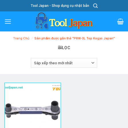
Skip
Tool Japan - Shop dụng cụ nhật bản
To
Content
Trang Chủ
/
Sản phẩm được gắn thẻ “PRW-3L Top Kogyo Japan”
LỌC