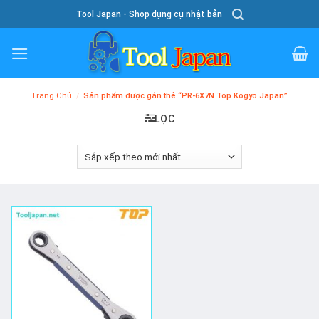
Skip
Tool Japan - Shop dụng cụ nhật bản
To
Content
Trang Chủ
/
Sản phẩm được gắn thẻ “PR-6X7N Top Kogyo Japan”
LỌC