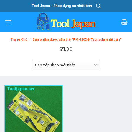
Skip
Tool Japan - Shop dụng cụ nhật bản
To
Content
Trang Chủ
/
Sản phẩm được gắn thẻ “PM-120DG Tsunoda nhật bản”
LỌC