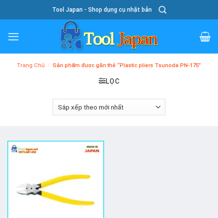
Skip
Tool Japan - Shop dụng cụ nhật bản
To
Content
Trang Chủ
/
Sản phẩm được gắn thẻ “Plastic pliers Tsunoda PN-175”
LỌC