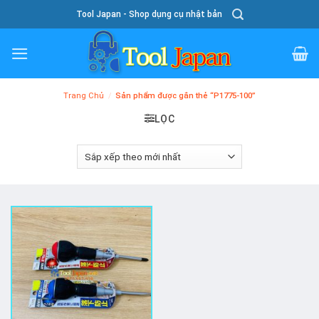
Skip
Tool Japan - Shop dụng cụ nhật bản
To
Content
Trang Chủ
/
Sản phẩm được gắn thẻ “P1775-100”
LỌC