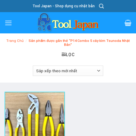
Skip
Tool Japan - Shop dụng cụ nhật bản
To
Content
Trang Chủ
/
Sản phẩm được gắn thẻ “P14 Combo 5 cây kìm Tsunoda Nhật
Bản”
LỌC