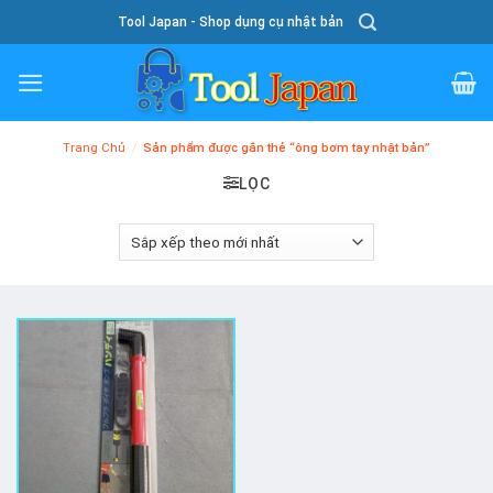
Skip
Tool Japan - Shop dụng cụ nhật bản
To
Content
Trang Chủ
/
Sản phẩm được gắn thẻ “ông bơm tay nhật bản”
LỌC