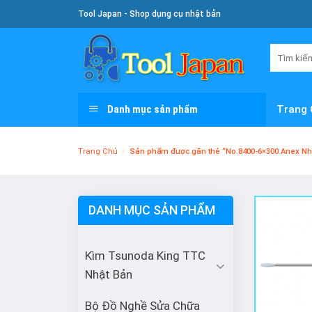
Skip
Tool Japan - Shop dụng cụ nhật bản
To
Content
Tìm
kiếm:
Danh mục sản phẩm
Trang 
Trang Chủ
/
Sản phẩm được gắn thẻ “No.8400-6×300 Anex Nh
DANH MỤC SẢN PHẨM
Kìm Tsunoda King TTC
Nhật Bản
Bộ Đồ Nghề Sửa Chữa