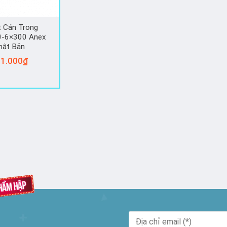
t Cán Trong
0-6×300 Anex
hật Bản
1.000
₫