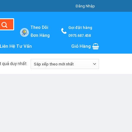
Đăng Nhập
Theo Dõi
Gọi đặt hàng
Đơn Hàng
0975.687.458
Liên Hệ Tư Vấn
Giỏ Hàng
ết quả duy nhất