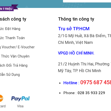
 sách công ty
Thông tin công ty
Trụ sở TP.HCM
hức Đặt Hàng
2/1G Mỹ Huề, Xã Bà Điểm, T
hức Thanh Toán
Chí Minh, Việt Nam
 Voucher/ E-Voucher
VPGD HỒ CHÍ MINH.
 Thức Vận Chuyên
21/2 Huỳnh Thị Hai, Phường
ách Đổi Trả Hàng
Mỹ Tây, TP. Hồ Chí Minh
Dẫn Sử Dụng
0975 687 45
Hotline :
Phone :
028 35 933 229