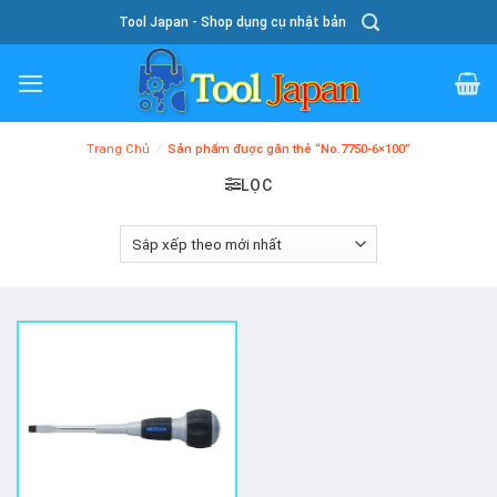
Skip
Tool Japan - Shop dụng cụ nhật bản
To
Content
Trang Chủ
/
Sản phẩm được gắn thẻ “No.7750-6×100”
LỌC