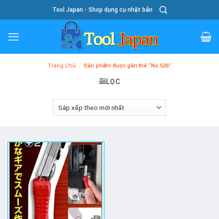
Skip
Tool Japan - Shop dụng cụ nhật bản
To
Content
Trang Chủ
/
Sản phẩm được gắn thẻ “No.526”
LỌC