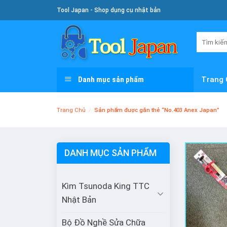
Skip
Tool Japan - Shop dụng cụ nhật bản
To
Content
Tìm
kiếm:
Danh mục sản phẩm
Trang 
Trang Chủ
/
Sản phẩm được gắn thẻ “No.403 Anex Japan”
DANH MỤC SẢN PHẨM
Kìm Tsunoda King TTC
Nhật Bản
Bộ Đồ Nghề Sửa Chữa