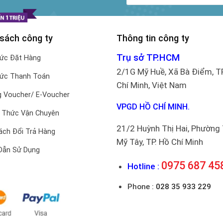
 sách công ty
Thông tin công ty
Trụ sở TP.HCM
hức Đặt Hàng
2/1G Mỹ Huề, Xã Bà Điểm, T
hức Thanh Toán
Chí Minh, Việt Nam
 Voucher/ E-Voucher
VPGD HỒ CHÍ MINH.
 Thức Vận Chuyên
21/2 Huỳnh Thị Hai, Phường
ách Đổi Trả Hàng
Mỹ Tây, TP. Hồ Chí Minh
Dẫn Sử Dụng
0975 687 45
Hotline :
Phone :
028 35 933 229