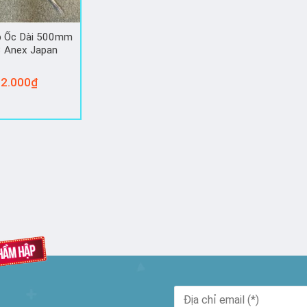
p Ốc Dài 500mm
 Anex Japan
2.000
₫