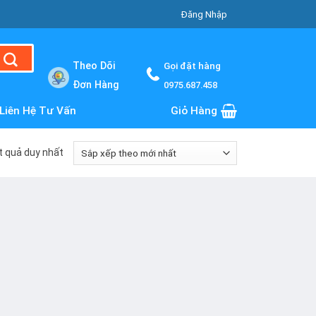
Đăng Nhập
Theo Dõi
Gọi đặt hàng
Đơn Hàng
0975.687.458
Liên Hệ Tư Vấn
Giỏ Hàng
ết quả duy nhất