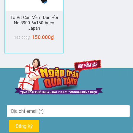
Tô Vít Cán Mềm Đàn Hồi
No.3900-6×150 Anex
Japan
Giá
150.000
₫
Giá
169.000
₫
gốc
hiện
là:
tại
169.000₫.
là:
150.000₫.