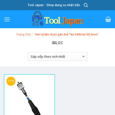
Skip
Tool Japan - Shop dụng cụ nhật bản
To
Content
Trang Chủ
/
Sản phẩm được gắn thẻ “No.3900-6x150 Anex”
LỌC
-11%