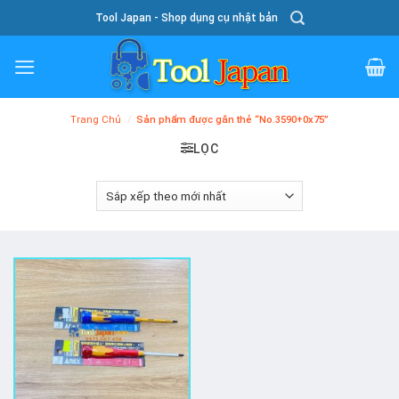
Skip
Tool Japan - Shop dụng cụ nhật bản
To
Content
Trang Chủ
/
Sản phẩm được gắn thẻ “No.3590+0x75”
LỌC