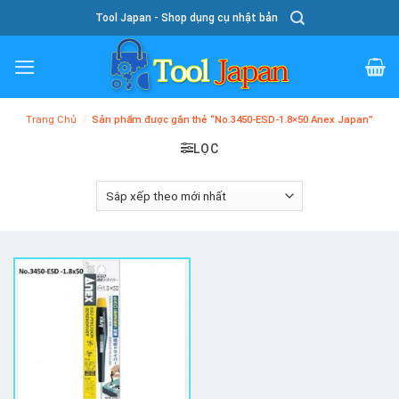
Skip
Tool Japan - Shop dụng cụ nhật bản
To
Content
Trang Chủ
/
Sản phẩm được gắn thẻ “No.3450-ESD-1.8×50 Anex Japan”
LỌC