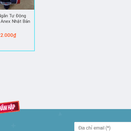
Ngắn Tự Động
 Anex Nhật Bản
2.000
₫