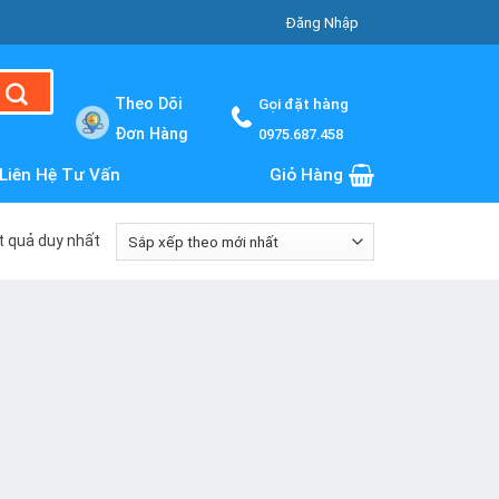
Đăng Nhập
Theo Dõi
Gọi đặt hàng
Đơn Hàng
0975.687.458
Liên Hệ Tư Vấn
Giỏ Hàng
ết quả duy nhất