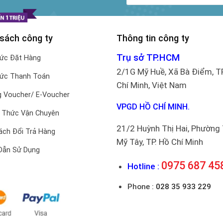
 sách công ty
Thông tin công ty
Trụ sở TP.HCM
hức Đặt Hàng
2/1G Mỹ Huề, Xã Bà Điểm, T
hức Thanh Toán
Chí Minh, Việt Nam
 Voucher/ E-Voucher
VPGD HỒ CHÍ MINH.
 Thức Vận Chuyên
21/2 Huỳnh Thị Hai, Phường
ách Đổi Trả Hàng
Mỹ Tây, TP. Hồ Chí Minh
Dẫn Sử Dụng
0975 687 45
Hotline :
Phone :
028 35 933 229