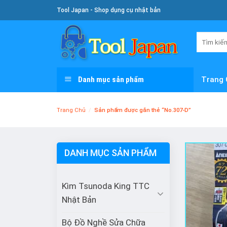
Skip
Tool Japan - Shop dụng cụ nhật bản
To
Content
Tìm
kiếm:
Danh mục sản phẩm
Trang 
Trang Chủ
/
Sản phẩm được gắn thẻ “No.307-D”
DANH MỤC SẢN PHẨM
Kìm Tsunoda King TTC
Nhật Bản
Bộ Đồ Nghề Sửa Chữa