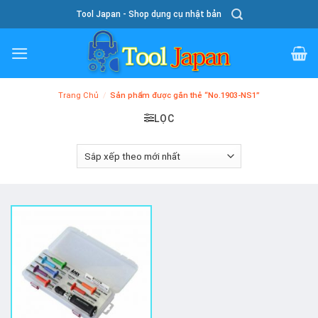
Skip
Tool Japan - Shop dụng cụ nhật bản
To
Content
Trang Chủ
/
Sản phẩm được gắn thẻ “No.1903-NS1”
LỌC