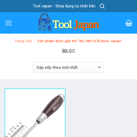
Skip
Tool Japan - Shop dụng cụ nhật bản
To
Content
Trang Chủ
/
Sản phẩm được gắn thẻ “No.180+1x75 Anex Japan”
LỌC