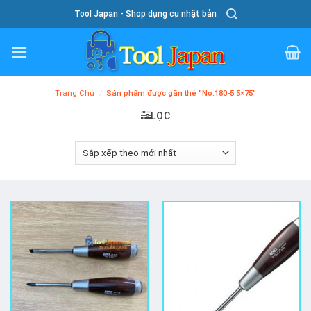
Skip
Tool Japan - Shop dụng cụ nhật bản
To
Content
Trang Chủ
/
Sản phẩm được gắn thẻ “No.180-5.5×75”
LỌC