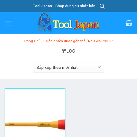
Skip
Tool Japan - Shop dụng cụ nhật bản
To
Content
Trang Chủ
/
Sản phẩm được gắn thẻ “No.1785+2×150”
LỌC