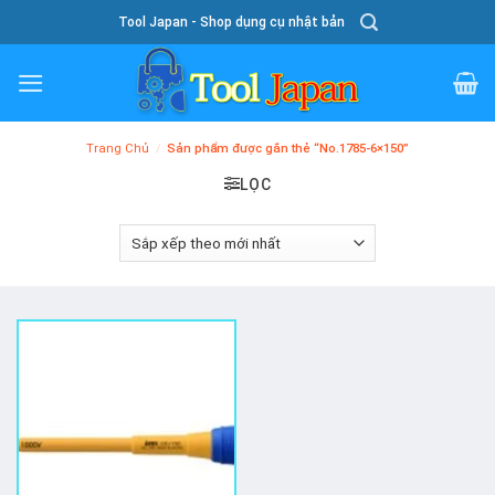
Skip
Tool Japan - Shop dụng cụ nhật bản
To
Content
Trang Chủ
/
Sản phẩm được gắn thẻ “No.1785-6×150”
LỌC