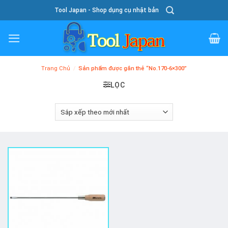
Skip
Tool Japan - Shop dụng cụ nhật bản
To
Content
Trang Chủ
/
Sản phẩm được gắn thẻ “No.170-6×300”
LỌC