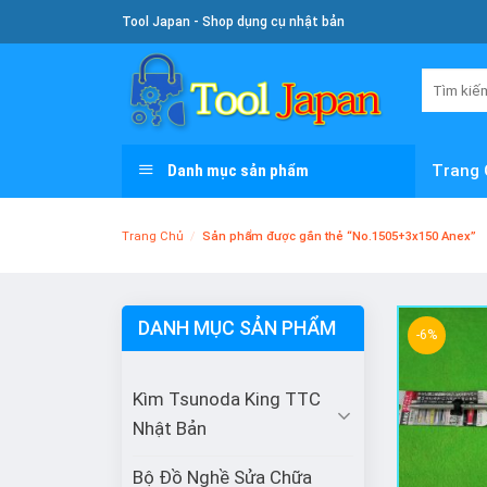
Skip
Tool Japan - Shop dụng cụ nhật bản
To
Content
Tìm
kiếm:
Danh mục sản phẩm
Trang 
Trang Chủ
/
Sản phẩm được gắn thẻ “No.1505+3x150 Anex”
DANH MỤC SẢN PHẨM
-6%
Kìm Tsunoda King TTC
Nhật Bản
Bộ Đồ Nghề Sửa Chữa