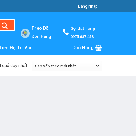
Đăng Nhập
Theo Dõi
Gọi đặt hàng
Đơn Hàng
0975.687.458
Liên Hệ Tư Vấn
Giỏ Hàng
ết quả duy nhất