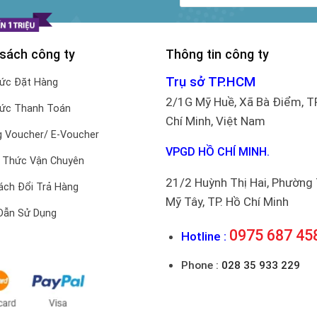
 sách công ty
Thông tin công ty
Trụ sở TP.HCM
hức Đặt Hàng
2/1G Mỹ Huề, Xã Bà Điểm, T
hức Thanh Toán
Chí Minh, Việt Nam
 Voucher/ E-Voucher
VPGD HỒ CHÍ MINH.
 Thức Vận Chuyên
21/2 Huỳnh Thị Hai, Phường
ách Đổi Trả Hàng
Mỹ Tây, TP. Hồ Chí Minh
Dẫn Sử Dụng
0975 687 45
Hotline :
Phone :
028 35 933 229