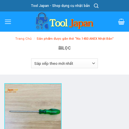
Skip
Tool Japan - Shop dụng cụ nhật bản
To
Content
Trang Chủ
/
Sản phẩm được gắn thẻ “No.1450 ANEX Nhật Bản”
LỌC