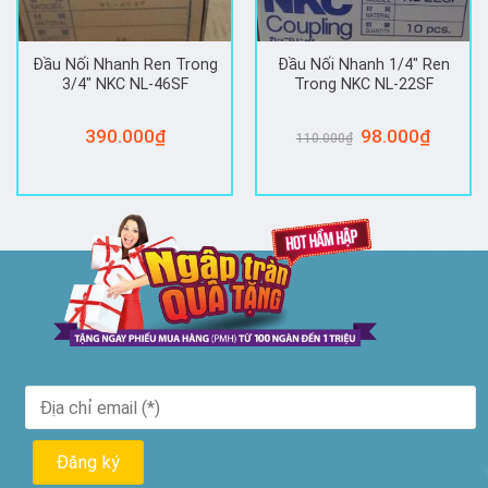
Đầu Nối Nhanh Ren Trong
Đầu Nối Nhanh 1/4″ Ren
3/4″ NKC NL-46SF
Trong NKC NL-22SF
390.000
₫
Giá
98.000
₫
Giá
110.000
₫
gốc
hiện
là:
tại
110.000₫.
là:
98.000₫