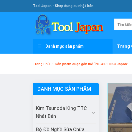
Skip
Tool Japan - Shop dụng cụ nhật bản
To
Content
Tìm
kiếm:
Danh mục sản phẩm
Trang 
Trang Chủ
/
Sản phẩm được gắn thẻ “NL-46PF NKC Japan”
DANH MỤC SẢN PHẨM
Kìm Tsunoda King TTC
Nhật Bản
Bộ Đồ Nghề Sửa Chữa