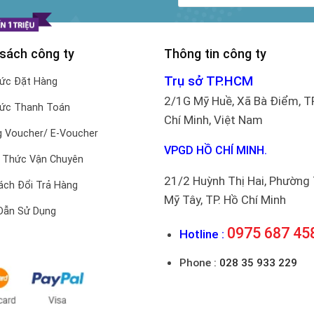
 sách công ty
Thông tin công ty
Trụ sở TP.HCM
hức Đặt Hàng
2/1G Mỹ Huề, Xã Bà Điểm, T
hức Thanh Toán
Chí Minh, Việt Nam
 Voucher/ E-Voucher
VPGD HỒ CHÍ MINH.
 Thức Vận Chuyên
21/2 Huỳnh Thị Hai, Phường
ách Đổi Trả Hàng
Mỹ Tây, TP. Hồ Chí Minh
Dẫn Sử Dụng
0975 687 45
Hotline :
Phone :
028 35 933 229