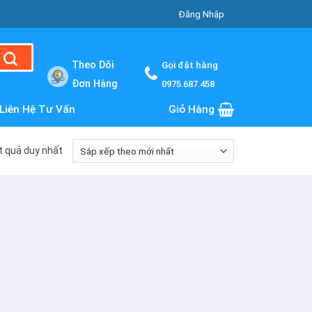
Đăng Nhập
Theo Dõi
Gọi đặt hàng
Đơn Hàng
0975.687.458
Liên Hệ Tư Vấn
Giỏ Hàng
ết quả duy nhất