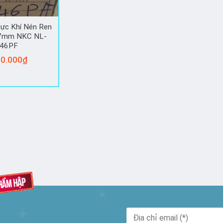
ực Khí Nén Ren
27mm NKC NL-
46PF
0.000
₫