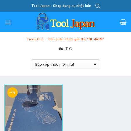
Skip
Tool Japan - Shop dụng cụ nhật bản
To
Content
Trang Chủ
/
Sản phẩm được gắn thẻ “NL-44SM”
LỌC
-7%