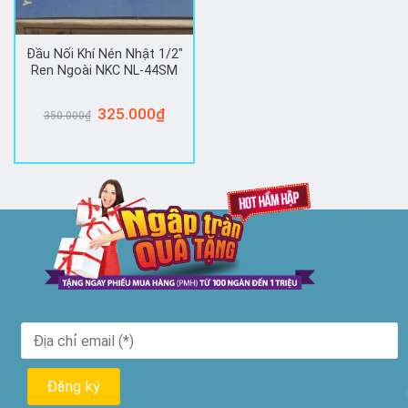
Đầu Nối Khí Nén Nhật 1/2″
Ren Ngoài NKC NL-44SM
Giá
325.000
₫
Giá
350.000
₫
gốc
hiện
là:
tại
350.000₫.
là:
325.000₫.