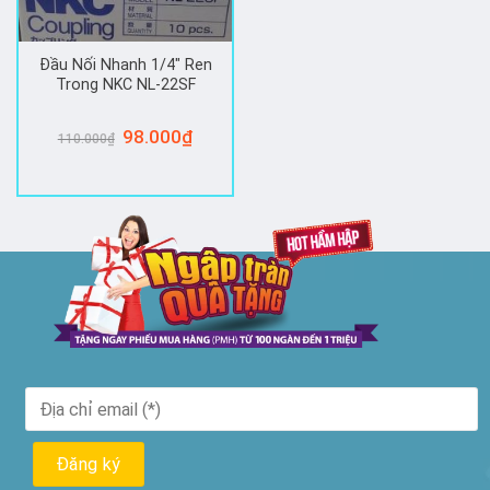
Đầu Nối Nhanh 1/4″ Ren
Trong NKC NL-22SF
Giá
98.000
₫
Giá
110.000
₫
gốc
hiện
là:
tại
110.000₫.
là:
98.000₫.