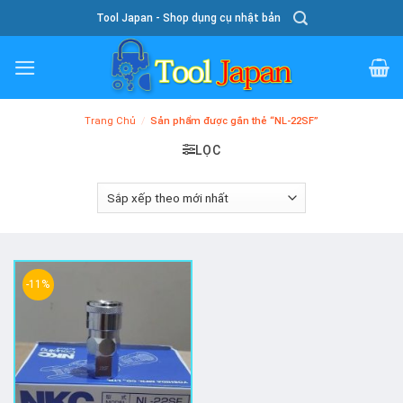
Skip
Tool Japan - Shop dụng cụ nhật bản
To
Content
Trang Chủ
/
Sản phẩm được gắn thẻ “NL-22SF”
LỌC
-11%