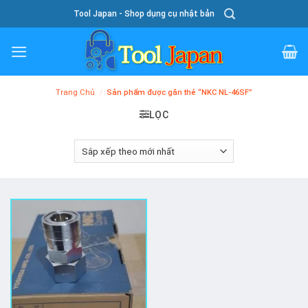
Skip
Tool Japan - Shop dụng cụ nhật bản
To
Content
Trang Chủ
/
Sản phẩm được gắn thẻ “NKC NL-46SF”
LỌC