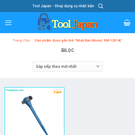
Skip
Tool Japan - Shop dụng cụ nhật bản
To
Content
Trang Chủ
/
Sản phẩm được gắn thẻ “Nhật Bản Model: RM-12X14L”
LỌC