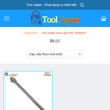
Skip
Tool Japan - Shop dụng cụ nhật bản
To
Content
Trang Chủ
/
Sản phẩm được gắn thẻ “N90QLK”
LỌC