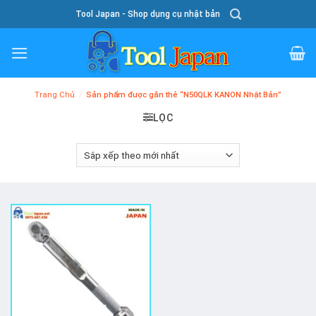
Skip
Tool Japan - Shop dụng cụ nhật bản
To
Content
Trang Chủ
/
Sản phẩm được gắn thẻ “N50QLK KANON Nhật Bản”
LỌC