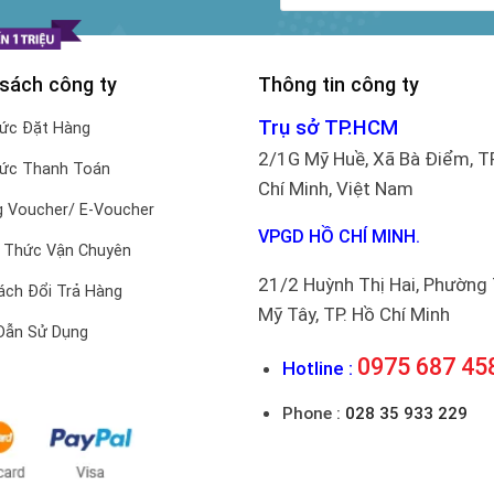
 sách công ty
Thông tin công ty
Trụ sở TP.HCM
hức Đặt Hàng
2/1G Mỹ Huề, Xã Bà Điểm, T
hức Thanh Toán
Chí Minh, Việt Nam
 Voucher/ E-Voucher
VPGD HỒ CHÍ MINH.
 Thức Vận Chuyên
21/2 Huỳnh Thị Hai, Phường
ách Đổi Trả Hàng
Mỹ Tây, TP. Hồ Chí Minh
Dẫn Sử Dụng
0975 687 45
Hotline :
Phone :
028 35 933 229