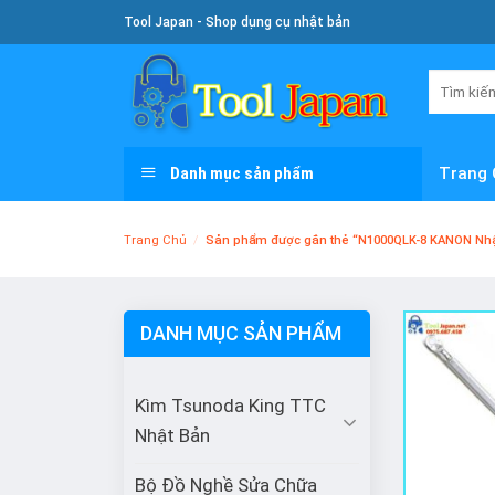
Skip
Tool Japan - Shop dụng cụ nhật bản
To
Content
Tìm
kiếm:
Danh mục sản phẩm
Trang 
Trang Chủ
/
Sản phẩm được gắn thẻ “N1000QLK-8 KANON Nhậ
DANH MỤC SẢN PHẨM
Kìm Tsunoda King TTC
Nhật Bản
Bộ Đồ Nghề Sửa Chữa