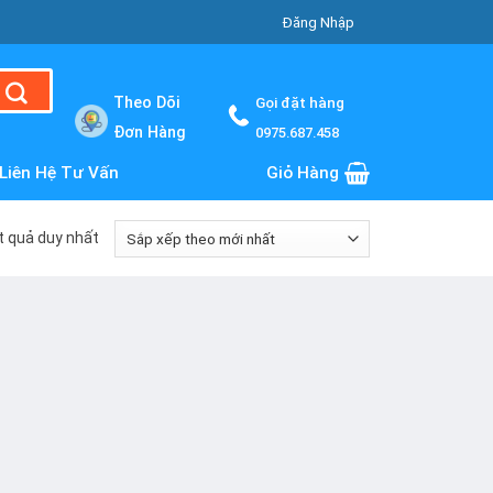
Đăng Nhập
Theo Dõi
Gọi đặt hàng
Đơn Hàng
0975.687.458
Liên Hệ Tư Vấn
Giỏ Hàng
ết quả duy nhất