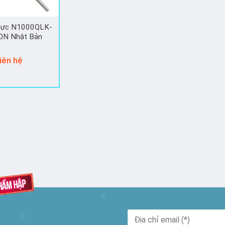
 Lực N1000QLK-
ON Nhật Bản
iên hệ