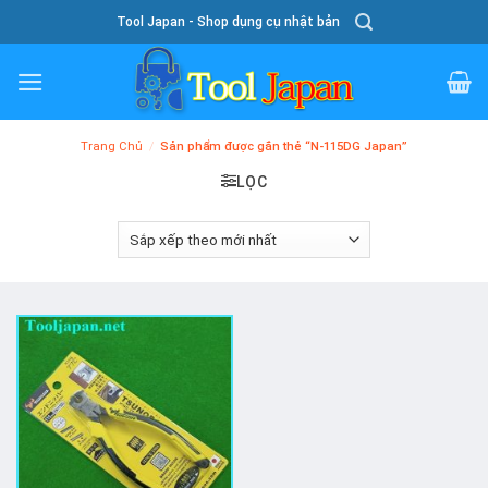
Skip
Tool Japan - Shop dụng cụ nhật bản
To
Content
Trang Chủ
/
Sản phẩm được gắn thẻ “N-115DG Japan”
LỌC