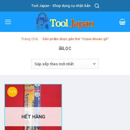
Skip
Tool Japan - Shop dụng cụ nhật bản
To
Content
Trang Chủ
/
Sản phẩm được gắn thẻ “myuix khoan gỗ”
LỌC
-16%
HẾT HÀNG