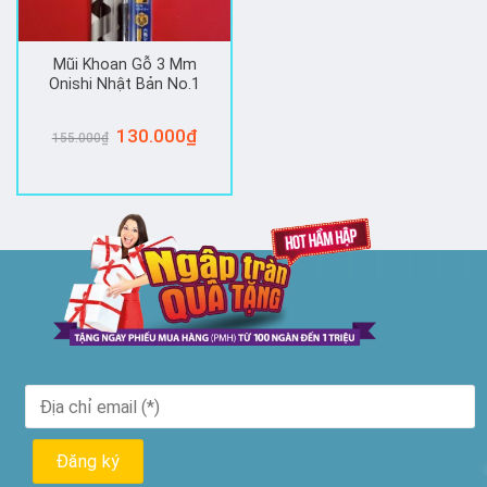
Mũi Khoan Gỗ 3 Mm
Onishi Nhật Bản No.1
Giá
130.000
₫
Giá
155.000
₫
gốc
hiện
là:
tại
155.000₫.
là:
130.000₫.